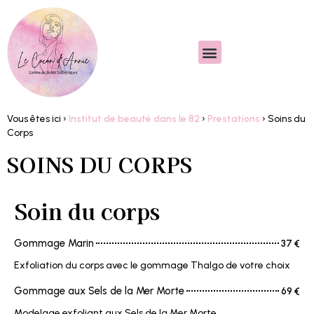
Vous êtes ici ›
Institut de beauté dans le 82
›
Prestations
›
Soins du
Corps
SOINS DU CORPS
Soin du corps
Gommage Marin
37 €
Exfoliation du corps avec le gommage Thalgo de votre choix
Gommage aux Sels de la Mer Morte
69 €
Modelage exfoliant aux Sels de la Mer Morte